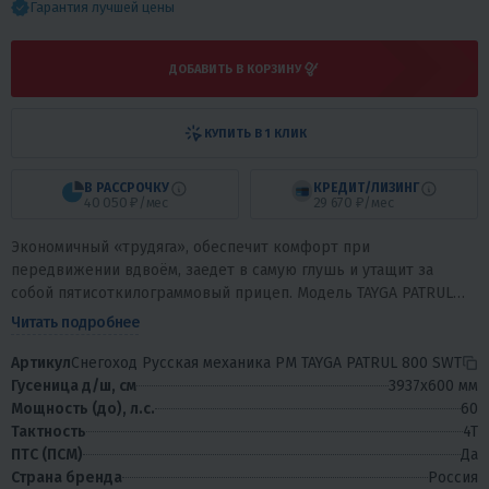
Гарантия лучшей цены
ДОБАВИТЬ В КОРЗИНУ
КУПИТЬ В 1 КЛИК
В РАССРОЧКУ
КРЕДИТ/ЛИЗИНГ
40 050 ₽/мес
29 670 ₽/мес
Экономичный «трудяга», обеспечит комфорт при
передвижении вдвоём, заедет в самую глушь и утащит за
собой пятисоткилограммовый прицеп. Модель TAYGA PATRUL
800 SWT 2019 модельного года оснащена новой...
Читать подробнее
Артикул
Снегоход Русская механика РМ TAYGA PATRUL 800 SWT
Гусеница д/ш, см
3937х600 мм
Мощность (до), л.с.
60
Тактность
4T
ПТС (ПСМ)
Да
Страна бренда
Россия