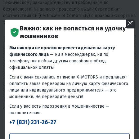
техническому законодательству и требованиям по
безопасности. На данную продукцию выдан Сертификат
соответствия СЕ (Certificate of Conformity) с правом экспорта на
внутренний рынок Европейского Союза.
Важно: как не попасться на удочку
мошенников
Внешний вид товара, его комплектация и
Мы никогда не просим перевести деньги на карту
характеристики могут изменяться производителем без
физического лица
— ни в мессенджерах, ни по
предварительных уведомлений. Описание носит
телефону, ни любым другим способом в обход
справочно-ознакомительный характер и не может
официальной оплаты.
служить основанием для претензий. Вся представленная
на сайте информация, касающаяся технических
Если с вами связались от имени X-MOTORS и предлагают
характеристик, наличия на складе, стоимости товаров,
оплатить заказ переводом на личную карту физического
носит информационный характер и ни при каких
лица или индивидуального предпринимателя — это
условиях не является публичной офертой, определяемой
мошенники. Не переводите деньги!
положениями п. 2 ст. 437 Гражданского кодекса РФ.
Если у вас есть подозрения в мошенничестве —
позвоните нам:
+7 (831) 231-26-27
Надёжность товара
Статистика основана на количестве общего числа