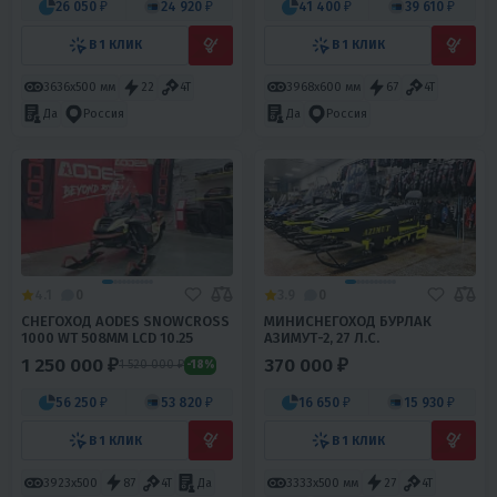
26 050 ₽
24 920 ₽
41 400 ₽
39 610 ₽
В 1 КЛИК
В 1 КЛИК
3636х500 мм
22
4T
Да
3968х600 мм
67
4T
Да
Россия
Россия
4.1
0
3.9
0
СНЕГОХОД AODES SNOWCROSS
МИНИСНЕГОХОД БУРЛАК
1000 WT 508MM LCD 10.25
АЗИМУТ-2, 27 Л.С.
1 250 000 ₽
370 000 ₽
1 520 000 ₽
-18%
56 250 ₽
53 820 ₽
16 650 ₽
15 930 ₽
В 1 КЛИК
В 1 КЛИК
3923x500
87
4T
Да
3333х500 мм
27
4T
Нет