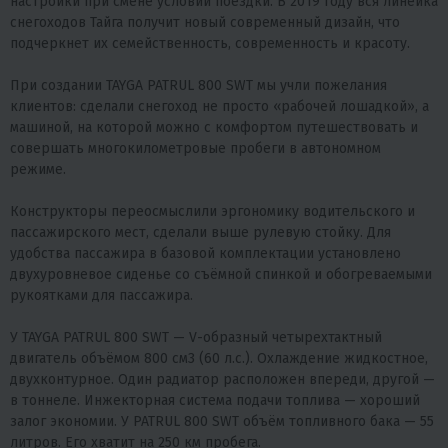
настройки при смене условий поездки. В 2019 году вся линейка
снегоходов Тайга получит новый современный дизайн, что
подчеркнет их семейственность, современность и красоту.
При создании TAYGA PATRUL 800 SWT мы учли пожелания
клиентов: сделали снегоход не просто «рабочей лошадкой», а
машиной, на которой можно с комфортом путешествовать и
совершать многокилометровые пробеги в автономном
режиме.
Конструкторы переосмыслили эргономику водительского и
пассажирского мест, сделали выше рулевую стойку. Для
удобства пассажира в базовой комплектации установлено
двухуровневое сиденье со съёмной спинкой и обогреваемыми
рукоятками для пассажира.
У TAYGA PATRUL 800 SWT — V-образный четырехтактный
двигатель объёмом 800 см3 (60 л.с.). Охлаждение жидкостное,
двухконтурное. Один радиатор расположен впереди, другой —
в тоннеле. Инжекторная система подачи топлива — хороший
залог экономии. У PATRUL 800 SWT объём топливного бака — 55
литров. Его хватит на 250 км пробега.