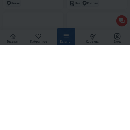
Китай
Россия
Главная
Избранное
Каталог
Корзина
Вход
4.3
0
4.6
0
СНЕГОХОД РЫБАК ТОРОС
СНЕГОХОД AODES
500SL 1000PRO
SIBERIACROSS 1000 SWT
600MM LCD 6.8
480 250 ₽
1 199 000 ₽
565 000 ₽
1 410 000 ₽
-15%
-15%
21 610 ₽
20 680 ₽
53 960 ₽
51 620 ₽
В 1 КЛИК
В 1 КЛИК
3333х500 мм
35
4T
Нет
3923x600
87
4T
Да
Россия
Китай