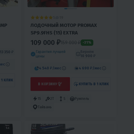
5
19
 MP
ЛОДОЧНЫЙ МОТОР PROMAX
SP9.9FHS (15) EXTRA
109 000 ₽
159 000 ₽
-31%
Гарантия лучшей
Вернём
13 350 ₽
10 900 ₽
цены
мес
4 540 ₽
/мес
4 690 ₽
/мес
 1 КЛИК
В КОРЗИНУ
КУПИТЬ В 1 КЛИК
15
2T
S
Румпель
Тайвань