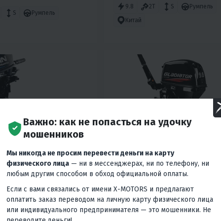
9.8
2T
S
Румпель
S
Румпель
Китай
Важно: как не попасться на удочку
мошенников
Мы никогда не просим перевести деньги на карту
физического лица
— ни в мессенджерах, ни по телефону, ни
1
4.8
0
0
любым другим способом в обход официальной оплаты.
 МОТОР MARLIN MP
ЛОДОЧНЫЙ МОТОР GLADIA
Если с вами связались от имени X-MOTORS и предлагают
HL
G9.8FHS
оплатить заказ переводом на личную карту физического лица
₽
77 700 ₽
или индивидуального предпринимателя — это мошенники. Не
88 500 ₽
-12%
переводите деньги!