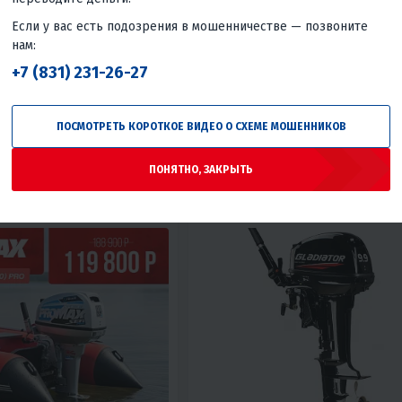
Вернём
13 630 ₽
Вернё
учшей цены
Гарантия лучшей цены
Если у вас есть подозрения в мошенничестве — позвоните
нам:
ес
5 870 ₽
/мес
3 500 ₽
/мес
3 350 ₽
/
+7 (831) 231-26-27
КУПИТЬ В 1 КЛИК
В КОРЗИНУ
КУПИТЬ В
ПОСМОТРЕТЬ КОРОТКОЕ ВИДЕО О СХЕМЕ МОШЕННИКОВ
L
Румпель
9.8
2T
S
Румпель
Россия
ПОНЯТНО, ЗАКРЫТЬ