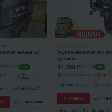
7
4.4
0
0
МОТОР YAMAHA 9.9
ЛОДОЧНЫЙ МОТОР SEA-PR
9,8S NEW
₽
94 700 ₽
187 800 ₽
99 300 ₽
-32%
-5%
учшей
Вернём
Вернё
Гарантия лучшей цены
12 690 ₽
4 260 ₽
/мес
4 080 ₽
/
ес
5 460 ₽
/мес
В КОРЗИНУ
КУПИТЬ В
КУПИТЬ В 1 КЛИК
9.8
2T
S
Румпель