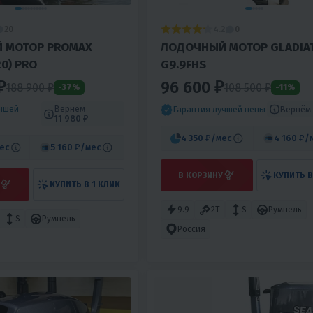
4.2
20
0
 МОТОР PROMAX
ЛОДОЧНЫЙ МОТОР GLADIA
20) PRO
G9.9FHS
₽
96 600 ₽
188 900 ₽
108 500 ₽
-37%
-11%
учшей
Вернём
Вернём
Гарантия лучшей цены
11 980 ₽
4 350 ₽
/мес
4 160 ₽
/
ес
5 160 ₽
/мес
В КОРЗИНУ
КУПИТЬ В
КУПИТЬ В 1 КЛИК
9.9
2T
S
Румпель
S
Румпель
Россия