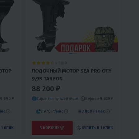
4.3
0
ОТОР
ЛОДОЧНЫЙ МОТОР SEA PRO ОТН
9,9S TARPON
88 200 ₽
9 990 ₽
Вернём
8 820 ₽
Гарантия лучшей цены
мес
3 970 ₽
/мес
3 800 ₽
/мес
 1 КЛИК
В КОРЗИНУ
КУПИТЬ В 1 КЛИК