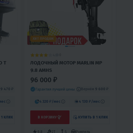
ХИТ ПРОДАЖ
4
0
O T
ЛОДОЧНЫЙ МОТОР MARLIN MP
9.8 AMHS
96 000 ₽
м
9 470 ₽
Вернём
9 600 ₽
Гарантия лучшей цены
мес
4 320 ₽
/мес
4 130 ₽
/мес
 1 КЛИК
В КОРЗИНУ
КУПИТЬ В 1 КЛИК
9.8
2T
S
Румпель