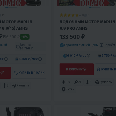
4.8
11
0
 МОТОР MARLIN
ЛОДОЧНЫЙ МОТОР MARLIN
 9.9(15) AMHS
9.9 PRO AMHS
₽
133 500 ₽
156 500 ₽
-6%
учшей
Вернём
Вернём
Гарантия лучшей цены
14 760 ₽
6 010 ₽
/мес
5 750 ₽
/
ес
6 360 ₽
/мес
В КОРЗИНУ
КУПИТЬ В
КУПИТЬ В 1 КЛИК
9.9
2T
S
Румпель
S
Румпель
Китай