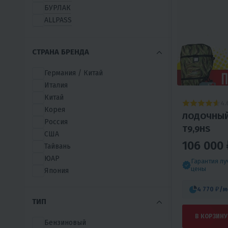
БУРЛАК
ALLPASS
APACHE
BAIKAL
СТРАНА БРЕНДА
EVINRUDE
EX-MOTO
Германия / Китай
GLOBALMARINE
Италия
GOLFSTREAM (PARSUN)
Китай
4.
HANGKAI
Корея
ЛОДОЧНЫЙ
HASWING
Россия
T9,9HS
HDX
США
HONDA
106 000 
Тайвань
HUTER
ЮАР
Гарантия л
HYDRO FORCE
цены
Япония
JET MARINE
4 770 ₽
/м
MARINE ROCKET
ТИП
MERCURY
MTR MARINE
В КОРЗИНУ
Бензиновый
NISUS