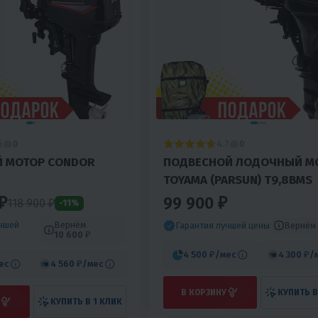
6
4.7
0
0
 МОТОР CONDOR
ПОДВЕСНОЙ ЛОДОЧНЫЙ М
TOYAMA (PARSUN) T9,8BMS
₽
99 900 ₽
118 900 ₽
-11%
учшей
Вернём
Вернём
Гарантия лучшей цены
10 600 ₽
4 500 ₽
/мес
4 300 ₽
/
ес
4 560 ₽
/мес
В КОРЗИНУ
КУПИТЬ В
КУПИТЬ В 1 КЛИК