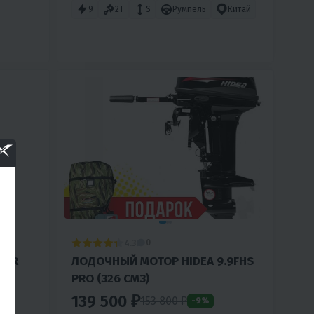
9
2T
S
Румпель
Китай
4.3
0
TOR
ЛОДОЧНЫЙ МОТОР HIDEA 9.9FHS
PRO (326 СМ3)
139 500 ₽
153 800 ₽
-9%