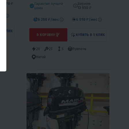
Гарантия лучшей
Вернём
м
7 770 ₽
13 950 ₽
цены
мес
6 280 ₽
/мес
6 010 ₽
/мес
 1 КЛИК
В КОРЗИНУ
КУПИТЬ В 1 КЛИК
20
2T
S
Румпель
Китай