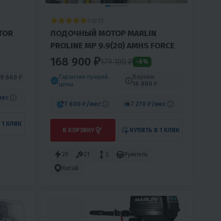
5
13
TOR
ЛОДОЧНЫЙ МОТОР MARLIN
PROLINE MP 9.9(20) AMHS FORCE
168 900 ₽
179 100 ₽
-6%
Гарантия лучшей
Вернём
9 660 ₽
16 890 ₽
цены
мес
7 600 ₽
/мес
7 270 ₽
/мес
 1 КЛИК
В КОРЗИНУ
КУПИТЬ В 1 КЛИК
20
2T
S
Румпель
Китай