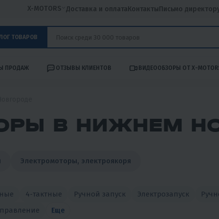
X-MOTORS
Доставка и оплата
Контакты
Письмо директор
ЛОГ ТОВАРОВ
Ы ПРОДАЖ
ОТЗЫВЫ КЛИЕНТОВ
ВИДЕООБЗОРЫ ОТ X-MOTOR
Новгороде
ОРЫ В НИЖНЕМ Н
и
Электромоторы, электроякоря
тные
4-тактные
Ручной запуск
Электрозапуск
Ручн
управление
Еще