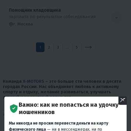
Помощник кладовщика
зарплата по результатам собеседования
г. Москва
1
2
3
...
5
Команда
X-MOTORS
– это больше ста человек в десяти
городах России. Нас объединяет любовь к активному
спорту и отдыху, желание развиваться, улучшать
личный и командный результат.
Важно: как не попасться на удочку
10 лет назад
мы первыми вывели на российский
мошенников
рынок недорогие мотоциклы, сноуборды, лодки и
снегоходы. И с каждым днем заряжаем своей
Мы никогда не просим перевести деньги на карту
страстью к движению
все большее количество
физического лица
— ни в мессенджерах, ни по