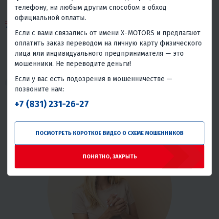
людей.
телефону, ни любым другим способом в обход
официальной оплаты.
Наша команда
не просто продает технику для
активного спорта и отдыха. Мы предлагаем людям
Если с вами связались от имени X-MOTORS и предлагают
испытать
захватывающие эмоции
, сделать свою
оплатить заказ переводом на личную карту физического
жизнь ярче – и делаем эту исключительную
лица или индивидуального предпринимателя — это
возможность доступной для каждого.
мошенники. Не переводите деньги!
Если у вас есть подозрения в мошенничестве —
Колоссальный опыт в продажах помогает
позвоните нам:
сотрудникам X-MOTORS не только в работе, но и в
личной жизни – они начинают лучше понимать людей,
+7 (831) 231-26-27
хорошо ориентироваться в любой ситуации и
находить решения, исходя из личных интересов.
ПОСМОТРЕТЬ КОРОТКОЕ ВИДЕО О СХЕМЕ МОШЕННИКОВ
ПОНЯТНО, ЗАКРЫТЬ