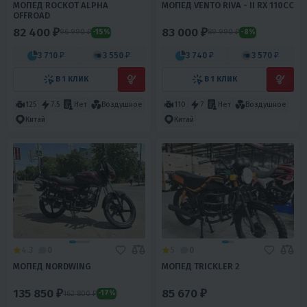
МОПЕД ROCKOT ALPHA
МОПЕД VENTO RIVA - II RX 110CC
OFFROAD
82 400 ₽
83 000 ₽
96 990 ₽
89 990 ₽
-15%
-8%
3 710 ₽
3 550 ₽
3 740 ₽
3 570 ₽
В 1 КЛИК
В 1 КЛИК
125
7.5
Нет
Воздушное
110
7
Нет
Воздушное
Китай
Китай
4.3
0
5
0
МОПЕД NORDWING
МОПЕД TRICKLER 2
135 850 ₽
85 670 ₽
162 800 ₽
-17%