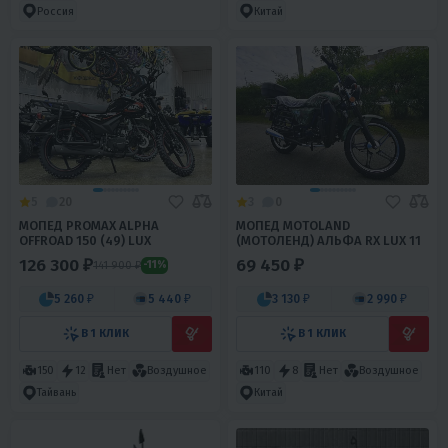
Россия
Китай
5
20
3
0
МОПЕД PROMAX ALPHA
МОПЕД MOTOLAND
OFFROAD 150 (49) LUX
(МОТОЛЕНД) АЛЬФА RX LUX 11
126 300 ₽
69 450 ₽
141 900 ₽
-11%
5 260 ₽
5 440 ₽
3 130 ₽
2 990 ₽
В 1 КЛИК
В 1 КЛИК
150
12
Нет
Воздушное
110
8
Нет
Воздушное
Тайвань
Китай