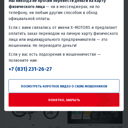
Мы никогда не просим перевести деньги на карту
физического лица
— ни в мессенджерах, ни по
телефону, ни любым другим способом в обход
официальной оплаты.
4.6
0
4.1
0
МОПЕД REGULMOTO ALPHA
МОПЕД DELTA С.МОТО
Если с вами связались от имени X-MOTORS и предлагают
(RM-3)
оплатить заказ переводом на личную карту физического
96 000 ₽
60 200 ₽
63 300 ₽
-5%
лица или индивидуального предпринимателя — это
мошенники. Не переводите деньги!
4 320 ₽
4 130 ₽
2 710 ₽
2 590 ₽
Если у вас есть подозрения в мошенничестве —
В 1 КЛИК
В 1 КЛИК
позвоните нам:
+7 (831) 231-26-27
120
7.1
Нет
Воздушное
50
4
Нет
Воздушное
Китай
Китай
ПОСМОТРЕТЬ КОРОТКОЕ ВИДЕО О СХЕМЕ МОШЕННИКОВ
ПОНЯТНО, ЗАКРЫТЬ