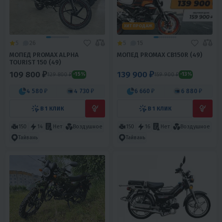
ХИТ ПРОДАЖ
5
26
5
15
МОПЕД PROMAX ALPHA
МОПЕД PROMAX CB150R (49)
TOURIST 150 (49)
109 800 ₽
139 900 ₽
129 800 ₽
159 900 ₽
-15%
-13%
4 580 ₽
4 730 ₽
6 660 ₽
6 880 ₽
В 1 КЛИК
В 1 КЛИК
150
14
Нет
Воздушное
150
16
Нет
Воздушное
Тайвань
Тайвань