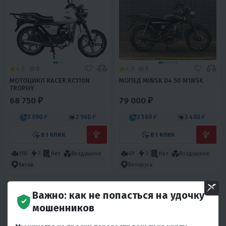
4.8
0
4.9
0
МОТОЦИКЛ RACER RC110N
МОПЕД MINSK D4 50 M1NSK
TROPHY
68 750 ₽
79 000 ₽
3 090 ₽
2 960 ₽
3 560 ₽
3 400 ₽
В 1 КЛИК
В 1 КЛИК
110
7
Нет
Воздушное
49
3
Нет
Воздушное
Китай
Беларусь
Важно: как не попасться на удочку
мошенников