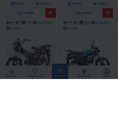
6 110 ₽
5 850 ₽
3 860 ₽
3 690 ₽
В 1 КЛИК
В 1 КЛИК
49
9
Нет
Воздушное
110
8
Нет
Воздушное
Россия
Россия
Главная
Избранное
Каталог
Корзина
Вход
3.4
0
5
0
МОПЕД MOTOLAND
МОПЕД VENTO RIVA - II CX 110CC
(МОТОЛЕНД) ДЕЛЬТА
62 000 ₽
66 900 ₽
79 500 ₽
89 990 ₽
-22%
-26%
2 790 ₽
2 670 ₽
3 010 ₽
2 880 ₽
В 1 КЛИК
В 1 КЛИК