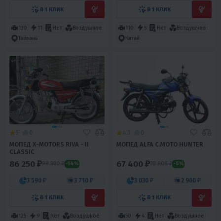
В 1 КЛИК
В 1 КЛИК
130
11
Нет
Воздушное
110
5
Нет
Воздушное
Тайвань
Китай
5
0
4.1
0
МОПЕД X-MOTORS RIVA - II
МОПЕД ALFA С.МОТО HUNTER
CLASSIC
86 250 ₽
67 400 ₽
99 800 ₽
70 900 ₽
-14%
-5%
3 590 ₽
3 710 ₽
3 030 ₽
2 900 ₽
В 1 КЛИК
В 1 КЛИК
125
9
Нет
Воздушное
50
4
Нет
Воздушное