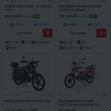
5
0
5
17
МОПЕД VENTO RIVA - II CLASSIC
МОТОЦИКЛ PROMAX MSX200
110CC
CROM (49) АКЦИЯ
69 000 ₽
119 000 ₽
79 990 ₽
233 200 ₽
-14%
-49%
3 110 ₽
2 970 ₽
4 960 ₽
5 120 ₽
В 1 КЛИК
В 1 КЛИК
110
7
Нет
Воздушное
160
20
Нет
Китай
Воздушное
Тайвань
4.8
0
3.1
0
МОПЕД ALFA С.МОТО FORESTER
МОТОЦИКЛ MOTOLAND
(МОТОЛЕНД) АЛЬФА RX 125
73 800 ₽
86 100 ₽
77 700 ₽
-5%