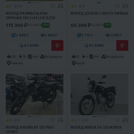
5
18
5
0
МОПЕД PROMAX ALPHA
МОПЕД ДЕЛЬТА С.МОТО ЛИФАН
OFFROAD 130 (49) LUX (LED)
115 300 ₽
60 200 ₽
131 800 ₽
63 300 ₽
-13%
-5%
4 800 ₽
4 960 ₽
2 710 ₽
2 590 ₽
В 1 КЛИК
В 1 КЛИК
130
10
Нет
Воздушное
50
4
Нет
Воздушное
Тайвань
Китай
5
3
4.3
0
МОПЕД АЛЬФА RF 125 PRO-
МОПЕД MINSK D4 125 M1NSK
SPORT