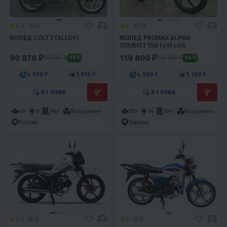
4.4
0
5
16
МОПЕД COLT 2 (ALLOY)
МОПЕД PROMAX ALPHA
TOURIST 150 (49) LUX
90 870 ₽
119 800 ₽
111 700 ₽
139 800 ₽
-19%
-14%
4 090 ₽
3 910 ₽
4 990 ₽
5 160 ₽
В 1 КЛИК
В 1 КЛИК
49
9
Нет
Воздушное
150
14
Нет
Воздушное
Россия
Тайвань
4.1
0
5
0