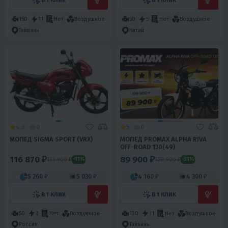
В 1 КЛИК
В 1 КЛИК
150
11
Нет
Воздушное
50
5
Нет
Воздушное
Тайвань
Китай
4.8
0
5
0
МОПЕД SIGMA SPORT (VRX)
МОПЕД PROMAX ALPHA RIVA
OFF-ROAD 130(49)
116 870 ₽
89 900 ₽
131 900 ₽
129 900 ₽
-11%
-31%
5 260 ₽
5 030 ₽
4 160 ₽
4 300 ₽
В 1 КЛИК
В 1 КЛИК
50
3
Нет
Воздушное
130
11
Нет
Воздушное
Россия
Тайвань