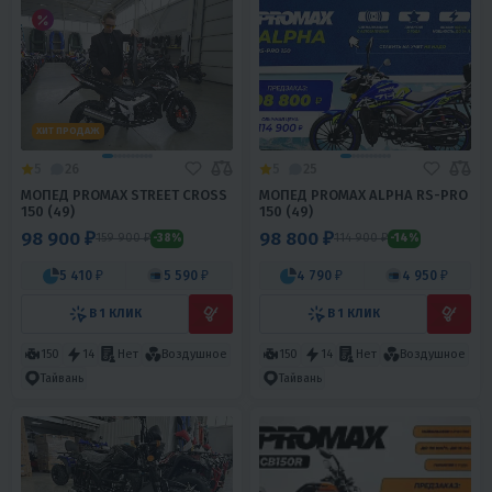
ХИТ ПРОДАЖ
5
26
5
25
МОПЕД PROMAX STREET CROSS
МОПЕД PROMAX ALPHA RS-PRO
150 (49)
150 (49)
98 900 ₽
98 800 ₽
159 900 ₽
114 900 ₽
-38%
-14%
5 410 ₽
5 590 ₽
4 790 ₽
4 950 ₽
В 1 КЛИК
В 1 КЛИК
150
14
Нет
Воздушное
150
14
Нет
Воздушное
Тайвань
Тайвань