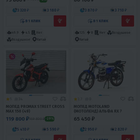
3 320 ₽
3 180 ₽
3 870 ₽
3 710 ₽
В 1 КЛИК
В 1 КЛИК
49.9
4.5
Нет
125
8
Нет
Воздушное
Воздушное
Китай
Китай
5
34
3.7
0
МОПЕД PROMAX STREET CROSS
МОПЕД MOTOLAND
MAX 150 (49)
(МОТОЛЕНД) АЛЬФА RX 7
119 800 ₽
65 450 ₽
169 800 ₽
-29%
5 410 ₽
5 590 ₽
2 950 ₽
2 820 ₽