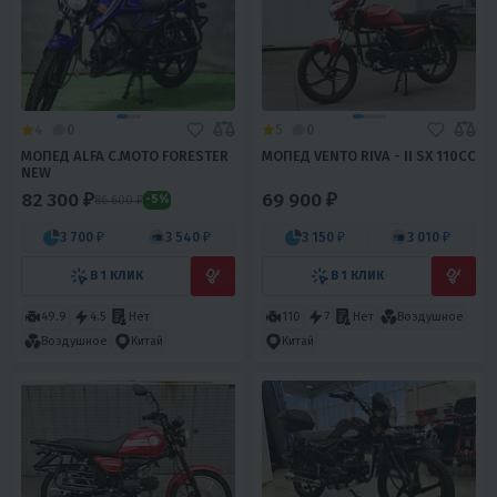
4
0
5
0
МОПЕД ALFA С.МОТО FORESTER
МОПЕД VENTO RIVA - II SX 110CC
NEW
82 300 ₽
69 900 ₽
86 600 ₽
-5%
3 700 ₽
3 540 ₽
3 150 ₽
3 010 ₽
В 1 КЛИК
В 1 КЛИК
49.9
4.5
Нет
110
7
Нет
Воздушное
Воздушное
Китай
Китай