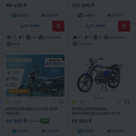
89 400 ₽
120 000 ₽
4 020 ₽
3 850 ₽
5 400 ₽
5 170 ₽
В 1 КЛИК
В 1 КЛИК
125
9
Нет
Воздушное
124
11
Да
Воздушное
Китай
Беларусь
ХИТ ПРОДАЖ
5
22
5
1
МОПЕД PROMAX ALPHA RIVA
МОПЕД MOTOLAND
130(49)
(МОТОЛЕНД) АЛЬФА RX 11
69 900 ₽
65 950 ₽
99 800 ₽
-30%
3 330 ₽
3 440 ₽
2 970 ₽
2 840 ₽