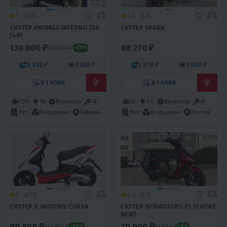
5
26
4.5
0
СКУТЕР PROMAX INFERNO 250
СКУТЕР SPARK
(49)
139 800 ₽
88 270 ₽
208 800 ₽
-33%
5 830 ₽
6 020 ₽
3 970 ₽
3 800 ₽
В 1 КЛИК
В 1 КЛИК
200
18
Вариатор
4T
50
3.5
Вариатор
4T
Нет
Воздушное
Тайвань
Нет
Воздушное
Россия
5
10
4.9
0
СКУТЕР X-MOTORS CORSA
СКУТЕР SPRMOTORS FS (CHOKE
NEW)
99 800 ₽
79 900 ₽
132 800 ₽
87 900 ₽
-25%
-9%