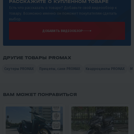
РАССКАЖИТЕ О КУПЛЕННОМ ТОВАРЕ
Есть что рассказать о товаре? Добавьте свой видеообзор к
товару. Возможно именно он поможет покупателям сделать
выбор.
ДОБАВИТЬ ВИДЕООБЗОР
ДРУГИЕ ТОВАРЫ PROMAX
Скутеры PROMAX
Прицепы, сани PROMAX
Квадроциклы PROMAX
М
ВАМ МОЖЕТ ПОНРАВИТЬСЯ