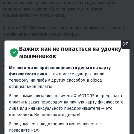
максимальную прочность и легкость. Это одна из самых
современных технологий, используемых многими
производителями мотоциклов.
Скутеры PROMAX имеют значительные преимущества перед
китайскими аналогами, среди которых:
- Новый усиленный спортивный вариатор Malossi SpA (один из
Важно: как не попасться на удочку
вариантов комплектации), признанный лидером в
мошенников
производстве тюнинговых деталей и запчастей для
мотоциклетного транспорта.
Мы никогда не просим перевести деньги на карту
- Все скутеры оборудованы охранной системой сигнализацией.
физического лица
— ни в мессенджерах, ни по
- Оптика от известного концерна SEOUL SEMICONDUCTOR.
телефону, ни любым другим способом в обход
- Тормозная система Malossi на базе BREMBO.
официальной оплаты.
- Усиленные ремни вариатора от компании PROMAX.
Если с вами связались от имени X-MOTORS и предлагают
- Выхлопная система PRO-LINE для улучшенной
оплатить заказ переводом на личную карту физического
производительности.
лица или индивидуального предпринимателя — это
- Высококачественный японский карбюратор для надежной
мошенники. Не переводите деньги!
работы.
- Ультрасовременная жидкокристаллическая панель
Если у вас есть подозрения в мошенничестве —
управления в герметичном защитном корпусе.
позвоните нам: