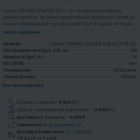
Скутер PROMAX STALKER 240 – это техника высочайшего
уровня качества. На рынке представлено множество копий, но
только оригинальные скутеры известного в Европе и странах
Азии тайваньского бренда...
Читать подробнее
Артикул
Скутер PROMAX STALKER 240(49) TYPE 5
Объём двигателя (до), куб. см.
200
Мощность (до), л.с.
18
ПТС (ПСМ)
Нет
Охлаждение
Воздушное
Страна бренда
Тайвань
Все характеристики
Стоимость сборки -
6 800 ₽
Сборка + премиальная подготовка -
13 800 ₽
Доставка
до филиалов -
6 000 ₽
Самовывоз
из
33 магазинов
Доставка более чем в
1117 городов
РФ и СНГ от 3 дней