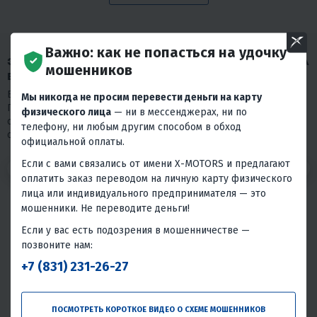
Важно: как не попасться на удочку
ЗАПОЛНИТЕ АНКЕТУ, ЧТОБЫ ОТКЛИКНУТЬСЯ НА
мошенников
ВАКАНСИЮ
Благодарим Вас за проявленный интерес к нашей компании.
Мы никогда не просим перевести деньги на карту
Просим пройти короткий тест. Пожалуйста, отнеситесь к нему
физического лица
— ни в мессенджерах, ни по
серьезно, так как в нашем выборе мы на 80% будем
телефону, ни любым другим способом в обход
основываться на его результаты.
официальной оплаты.
Если с вами связались от имени X-MOTORS и предлагают
1
2
3
оплатить заказ переводом на личную карту физического
лица или индивидуального предпринимателя — это
Имя:
*
мошенники. Не переводите деньги!
Если у вас есть подозрения в мошенничестве —
позвоните нам:
Фамилия:
*
+7 (831) 231-26-27
Дата рождения:
*
ПОСМОТРЕТЬ КОРОТКОЕ ВИДЕО О СХЕМЕ МОШЕННИКОВ