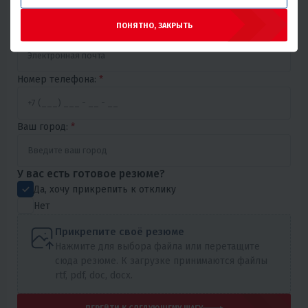
ПОНЯТНО, ЗАКРЫТЬ
Email:
*
Номер телефона:
*
Ваш город:
*
У вас есть готовое резюме?
Да, хочу прикрепить к отклику
Нет
Прикрепите своё резюме
Нажмите для выбора файла или перетащите
сюда резюме. К загрузке принимаются файлы
rtf, pdf, doc, docx.