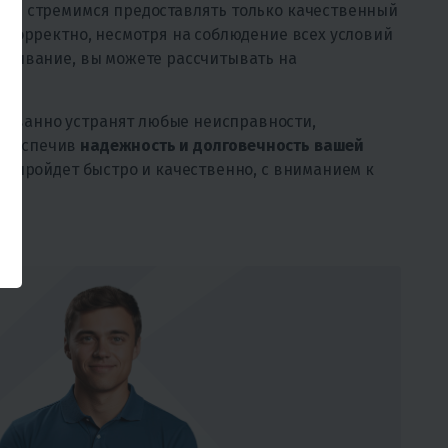
а и стремимся предоставлять только качественный
некорректно, несмотря на соблюдение всех условий
луживание, вы можете рассчитывать на
ованно устранят любые неисправности,
обеспечив
надежность и долговечность вашей
та пройдет быстро и качественно, с вниманием к