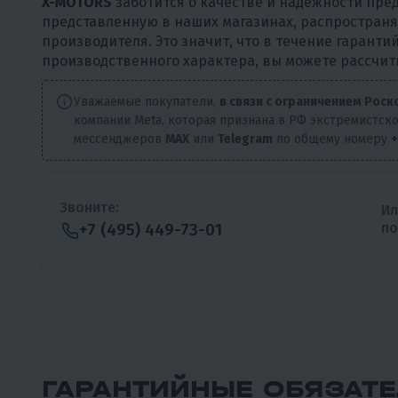
X-MOTORS
заботится о качестве и надежности пре
представленную в наших магазинах, распространя
производителя. Это значит, что в течение гаранти
производственного характера, вы можете рассчит
Уважаемые покупатели,
в связи с ограничением Ро
компании Meta, которая признана в РФ экстремистск
мессенджеров
MAX
или
Telegram
по общему номеру
+
Звоните:
Ил
п
+7 (495) 449-73-01
ГАРАНТИЙНЫЕ ОБЯЗАТ