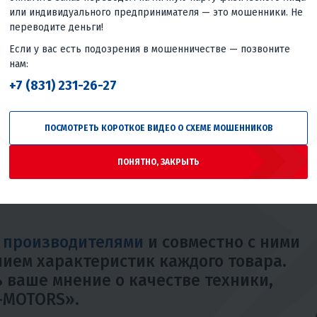
В X-MOTORS
мы высоко ценим каждого клиент
или индивидуального предпринимателя — это мошенники. Не
сервис. Если ваша техника начала работать 
переводите деньги!
эксплуатации и регулярное техническое обс
Если у вас есть подозрения в мошенничестве — позвоните
профессиональный гарантийный ремонт.
нам:
+7 (831) 231-26-27
Наши специалисты оперативно и квалифицир
вызванные производственными дефектами, 
техники
. Мы гарантируем, что процесс ремон
ПОСМОТРЕТЬ КОРОТКОЕ ВИДЕО О СХЕМЕ МОШЕННИКОВ
каждой детали.
ПОНЯТНО, ЗАКРЫТЬ
с производителями
и совместно с ними
ием характеристик каждого товара.
 ваше мнение о качестве техники,
-MOTORS».