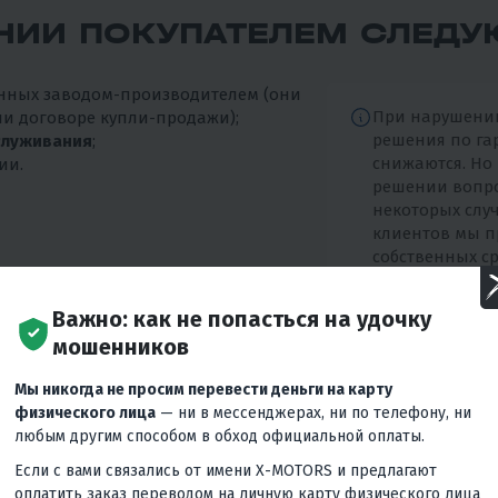
НИИ ПОКУПАТЕЛЕМ СЛЕДУ
анных заводом-производителем (они
При нарушени
и договоре купли-продажи);
решения по га
служивания
;
снижаются. Но
ии.
решении вопро
некоторых слу
клиентов мы п
собственных ср
Важно: как не попасться на удочку
мошенников
Мы никогда не просим перевести деньги на карту
физического лица
— ни в мессенджерах, ни по телефону, ни
любым другим способом в обход официальной оплаты.
ВЫСОКОЕ КАЧЕСТВО
Если с вами связались от имени X-MOTORS и предлагают
оплатить заказ переводом на личную карту физического лица