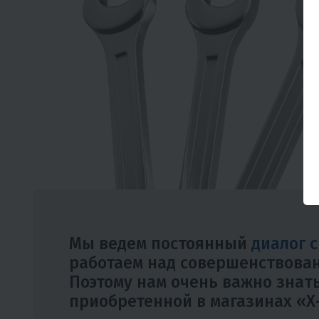
Мы ведем постоянный
диалог 
работаем над совершенствован
Поэтому нам очень важно знать
приобретенной в магазинах «Х