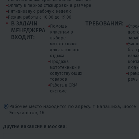
Оплату в период стажировки в размере
Пятидневную рабочую неделю
Режим работы с 10:00 до 19:00
В ЗАДАЧИ
ТРЕБОВАНИЯ:
Помощь
Стре
МЕНЕДЖЕРА
клиентам в
дост
ВХОДИТ:
выборе
зара
мототехники
Умен
для активного
быст
отдыха
нала
Продажа
конта
мототехники и
людь
сопутствующих
Грам
товаров
речь
Работа в CRM
системе
Рабочее место находится по адресу: г. Балашиха, шоссе
Энтузиастов, 1Б
Другие вакансии в Москва: