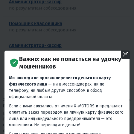
Администратор-кассир
по результатам собеседования
Помощник кладовщика
по результатам собеседования
Администратор-кассир
по результатам собеседования
Важно: как не попасться на удочку
мошенников
БОЛЬШЕ ВАКАНСИЙ
Мы никогда не просим перевести деньги на карту
физического лица
— ни в мессенджерах, ни по
телефону, ни любым другим способом в обход
официальной оплаты.
ЗАПОЛНИТЕ АНКЕТУ, ЧТОБЫ ОТКЛИКНУТЬСЯ НА
ВАКАНСИЮ
Если с вами связались от имени X-MOTORS и предлагают
оплатить заказ переводом на личную карту физического
Благодарим Вас за проявленный интерес к нашей компании.
лица или индивидуального предпринимателя — это
Просим пройти короткий тест. Пожалуйста, отнеситесь к нему
мошенники. Не переводите деньги!
серьезно, так как в нашем выборе мы на 80% будем
основываться на его результаты.