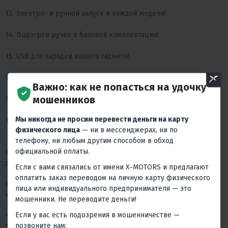
13. Электро- и ручной запуск в каждой модели!
14. Подогрев ручек в базовой комплектации!
15. USB для зарядки вашего гаджета!
16. Новая система натяжки цепи.
Важно: как не попасться на удочку
мошенников
17. Самоочищающиеся звёзды IKUDZO.
Мы никогда не просим перевести деньги на карту
18. Японская цепь.
физического лица
— ни в мессенджерах, ни по
телефону, ни любым другим способом в обход
официальной оплаты.
Компания IKUDZO использует только самые качественные
двигателя YAMAHA, HONDA, ZONGSHEN, LONCIN и LIFAN.
Если с вами связались от имени X-MOTORS и предлагают
оплатить заказ переводом на личную карту физического
Все мотобуксировщики IKUDZO оснащены богатейшей
лица или индивидуального предпринимателя — это
комплектацией:
мошенники. Не переводите деньги!
Если у вас есть подозрения в мошенничестве —
* Двигателя с ручным и электростартером.
позвоните нам:
* Подогрев ручек