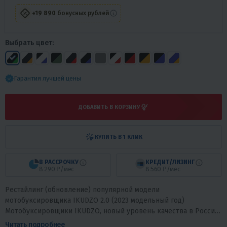
+19 890
бонусных рублей
Выбрать цвет:
Гарантия лучшей цены
ДОБАВИТЬ В КОРЗИНУ
КУПИТЬ В 1 КЛИК
В РАССРОЧКУ
КРЕДИТ/ЛИЗИНГ
8 290 ₽/мес
8 560 ₽/мес
Рестайлинг (обновление) популярной модели
мотобуксировщика IKUDZO 2.0 (2023 модельный год)
Мотобуксировщики IKUDZO, новый уровень качества в России!
IKUDZO – международный бренд,...
Читать подробнее