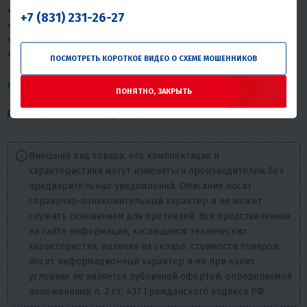
* USB
+7 (831) 231-26-27
* Бардачок для инструмента
* Освещение
* Реверс-Редуктор (опционально)
ПОСМОТРЕТЬ КОРОТКОЕ ВИДЕО О СХЕМЕ МОШЕННИКОВ
Комплектуются двигателями от 9 до 24 л.с
ПОНЯТНО, ЗАКРЫТЬ
Руководство по эксплуатации
Внешний вид товара, его комплектация и
характеристики могут изменяться производителем без
предварительных уведомлений. Описание носит
справочно-ознакомительный характер и не может
служить основанием для претензий. Вся представленная
на сайте информация, касающаяся технических
характеристик, наличия на складе, стоимости товаров,
носит информационный характер и ни при каких
условиях не является публичной офертой, определяемой
положениями п. 2 ст. 437 Гражданского кодекса РФ.