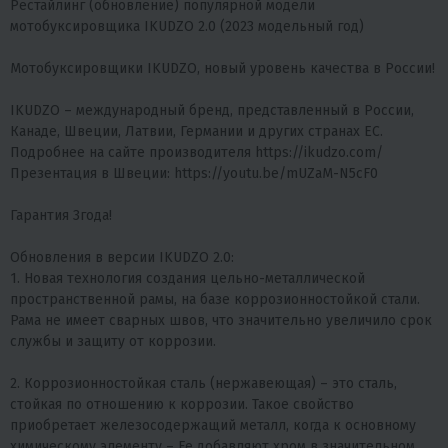
Рестайлинг (обновление) популярной модели
мотобуксировщика IKUDZO 2.0 (2023 модельный год)
Мотобуксировщики IKUDZO, новый уровень качества в России!
IKUDZO – международный бренд, представленный в России,
Канаде, Швеции, Латвии, Германии и других странах ЕС.
Подробнее на сайте производителя
https://ikudzo.com/
Презентация в Швеции:
https://youtu.be/mUZaM-N5cF0
Гарантия 3года!
Обновления в версии IKUDZO 2.0:
1. Новая технология создания цельно-металлической
пространственной рамы, на базе коррозионностойкой стали.
Рама не имеет сварных швов, что значительно увеличило срок
службы и защиту от коррозии.
2. Коррозионностойкая сталь (нержавеющая) – это сталь,
стойкая по отношению к коррозии. Такое свойство
приобретает железосодержащий металл, когда к основному
химическому элементу – Fe добавляют хром в значительном