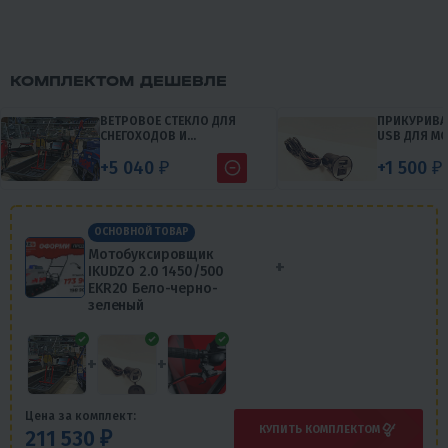
КОМПЛЕКТОМ ДЕШЕВЛЕ
ВЕТРОВОЕ СТЕКЛО ДЛЯ
ПРИКУРИВАТ
СНЕГОХОДОВ И
USB ДЛЯ МО
МОТОБУКСИРОВЩИКОВ
СНЕГОХОДО
+5 040 ₽
+1 500 ₽
(ЛЫЖНЫХ МОДУЛЕЙ И
МОТОБУКС
МОДУЛЕЙ ТОЛКАЧ)
КВАДРОЦИКЛ
ВЫКЛЮЧАТ
ОСНОВНОЙ ТОВАР
Мотобуксировщик
+
IKUDZO 2.0 1450/500
EKR20 Бело-черно-
зеленый
+
+
Цена за комплект:
КУПИТЬ КОМПЛЕКТОМ
211 530 ₽