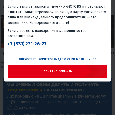
Если с вами связались от имени X-MOTORS и предлагают
ПОХОЖИЕ ОБЗОРЫ
оплатить заказ переводом на личную карту физического
лица или индивидуального предпринимателя — это
мошенники. Не переводите деньги!
Если у вас есть подозрения в мошенничестве —
позвоните нам:
+7 (831) 231-26-27
Круизер, который не бьет по
Максискутер PROMAX ADV 
карману🔥🔥 Обзор дорожного
— лучшее предложение на
ПОСМОТРЕТЬ КОРОТКОЕ ВИДЕО О СХЕМЕ МОШЕННИКОВ
мотоцикла FAIDET Rebel 400 EFI
рынке.
от мX-MOTORS
27 июля 2026
30 июля 2026
ПОНЯТНО, ЗАКРЫТЬ
МЫ ОЧЕНЬ ЛЮБИМ ДЕЛАТЬ И ПОЛУЧАТЬ
ВИДЕООБЗОРЫ
НА НАШИ ТОВАРЫ
С их помощью наши потенциальные клиенты могут:
Оценить понравившееся транспортное средство в
действии