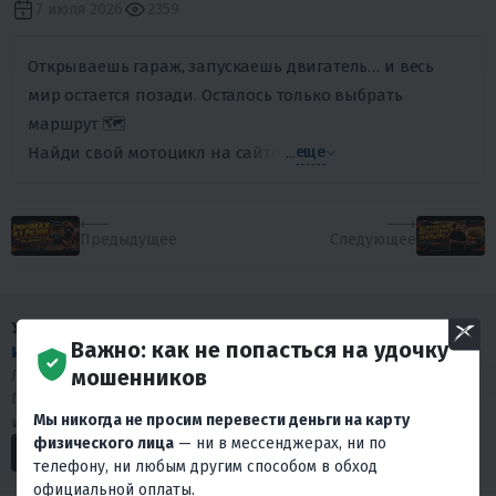
7 июля 2026
2359
Открываешь гараж, запускаешь двигатель… и весь
мир остается позади. Осталось только выбрать
маршрут 🗺️
Найди свой мотоцикл на сайте по ссылке в описании ка
...
еще
Предыдущее
Следующее
У НАС МНОГО
Важно: как не попасться на удочку
ИНТЕРЕСНОГО КОНТЕНТА
!
мошенников
Любишь драйв и интересуешься мототехникой?
Подписывайся на наши социальные сети. У нас много
Мы никогда не просим перевести деньги на карту
интересного.
физического лица
— ни в мессенджерах, ни по
телефону, ни любым другим способом в обход
официальной оплаты.