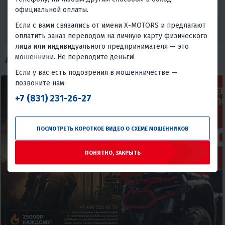
хотим убедиться, что вы получаете лучшее предложение. Ваше
официальной оплаты.
удовлетворение и доверие - наша главная цель.
Если с вами связались от имени X-MOTORS и предлагают
ХОЧУ СКИДКУ
оплатить заказ переводом на личную карту физического
лица или индивидуального предпринимателя — это
мошенники. Не переводите деньги!
ДРУГИЕ АКЦИИ
Если у вас есть подозрения в мошенничестве —
позвоните нам:
+7 (831) 231-26-27
ПОСМОТРЕТЬ КОРОТКОЕ ВИДЕО О СХЕМЕ МОШЕННИКОВ
ПОНЯТНО, ЗАКРЫТЬ