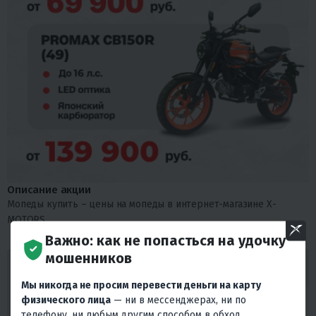
Описание акции
Мопеды купить – цены на мопеды в интернет-магазине X-
MOTORS
Важно: как не попасться на удочку
мошенников
ГАРАНТИРУЕМ ЛУЧШИЕ ЦЕНЫ! ВЕРНЕМ 110%
ЕСЛИ НАЙДЕТЕ ДЕШЕВЛЕ! ДАЖЕ ПОСЛЕ
Мы никогда не просим перевести деньги на карту
ПОКУПКИ!
физического лица
— ни в мессенджерах, ни по
Мы гарантируем, что наши цены будут наилучшими на рынке, и
телефону, ни любым другим способом в обход