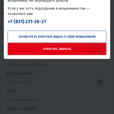
мошенники. Не переводите деньги!
Просим пройти короткий тест. Пожалуйста, отнеситесь к нему
Если у вас есть подозрения в мошенничестве —
серьезно, так как в нашем выборе мы на 80% будем
основываться на его результаты.
позвоните нам:
+7 (831) 231-26-27
1
2
3
ПОСМОТРЕТЬ КОРОТКОЕ ВИДЕО О СХЕМЕ МОШЕННИКОВ
Имя:
*
ПОНЯТНО, ЗАКРЫТЬ
Фамилия:
*
Дата рождения:
*
Email:
*
Номер телефона:
*