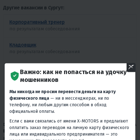
Другие вакансии в Сургут:
Корпоративный тренер
по результатам собеседования
Кладовщик
по результатам собеседования
Ревизор
Важно: как не попасться на удочку
по результатам собеседования
мошенников
Мы никогда не просим перевести деньги на карту
БОЛЬШЕ ВАКАНСИЙ
физического лица
— ни в мессенджерах, ни по
телефону, ни любым другим способом в обход
официальной оплаты.
Если с вами связались от имени X-MOTORS и предлагают
ЗАПОЛНИТЕ АНКЕТУ, ЧТОБЫ ОТКЛИКНУТЬСЯ НА
оплатить заказ переводом на личную карту физического
ВАКАНСИЮ
лица или индивидуального предпринимателя — это
Благодарим Вас за проявленный интерес к нашей компании.