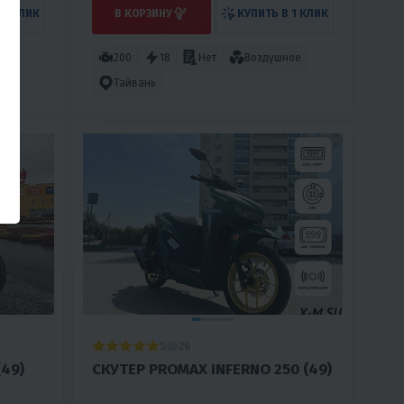
 1 КЛИК
В КОРЗИНУ
КУПИТЬ В 1 КЛИК
ое
200
18
Нет
Воздушное
Тайвань
5
26
49)
СКУТЕР PROMAX INFERNO 250 (49)