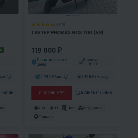
5
18
СКУТЕР PROMAX ROX 200 (49)
119 800 ₽
%
Гарантия лучшей
Вернём
11 980 ₽
цены
мес
4 990 ₽
/мес
5 160 ₽
/мес
 1 КЛИК
В КОРЗИНУ
КУПИТЬ В 1 КЛИК
ое
200
13
Нет
Воздушное
Тайвань