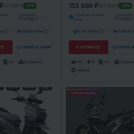
₽
153 800 ₽
241 800
₽
197 800
₽
-17%
-22%
учшей
Вернём
Гарантия лучшей
Вернём
19 980 ₽
15 380 ₽
цены
ес
8 600 ₽
/мес
6 410 ₽
/мес
6 620 ₽
/
КУПИТЬ В 1 КЛИК
В КОРЗИНУ
КУПИТЬ В
Нет
Воздушное
200
13
Нет
Воздушн
Тайвань
РАСПРОДАЖА