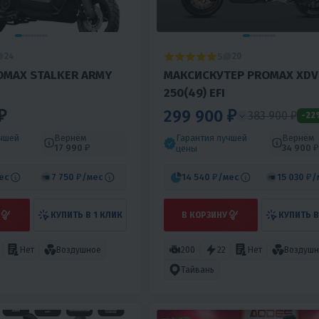
5
24
20
OMAX STALKER ARMY
МАКСИСКУТЕР PROMAX XDV
250(49) EFI
₽
299 900 ₽
383 900 ₽
-22
учшей
Вернём
Гарантия лучшей
Вернём
17 990 ₽
34 900 ₽
цены
ес
7 750 ₽
/мес
14 540 ₽
/мес
15 030 ₽
/
КУПИТЬ В 1 КЛИК
В КОРЗИНУ
КУПИТЬ В
Нет
Воздушное
200
22
Нет
Воздушн
Тайвань