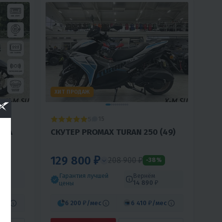
ХИТ ПРОДАЖ
5
15
NDA
СКУТЕР PROMAX TURAN 250 (49)
129 800 ₽
208 900 ₽
%
-38%
Гарантия лучшей
Вернём
14 890 ₽
цены
мес
6 200 ₽
/мес
6 410 ₽
/мес