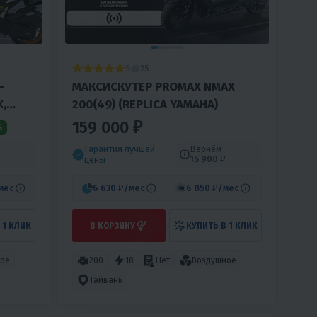
5
25
-
МАКСИСКУТЕР PROMAX NMAX
X,
200(49) (REPLICA YAMAHA)
159 000 ₽
%
Гарантия лучшей
Вернём
15 900 ₽
цены
мес
6 630 ₽
/мес
6 850 ₽
/мес
 1 КЛИК
В КОРЗИНУ
КУПИТЬ В 1 КЛИК
ое
200
18
Нет
Воздушное
Тайвань