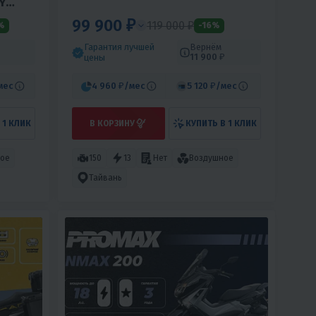
Y
99 900 ₽
119 000 ₽
%
-16%
Гарантия лучшей
Вернём
11 900 ₽
цены
мес
4 960 ₽
/мес
5 120 ₽
/мес
 1 КЛИК
В КОРЗИНУ
КУПИТЬ В 1 КЛИК
ое
150
13
Нет
Воздушное
Тайвань