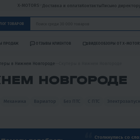
X-MOTORS
Доставка и оплата
Контакты
Письмо директор
ЛОГ ТОВАРОВ
Ы ПРОДАЖ
ОТЗЫВЫ КЛИЕНТОВ
ВИДЕООБЗОРЫ ОТ X-MOTOR
теры в Нижнем Новгороде
Скутеры в Нижнем Новгороде
ЖНЕМ НОВГОРОДЕ
Механика
Вариатор
Без ПТС
С ПТС
Электрозапус
Столкнулись со сл