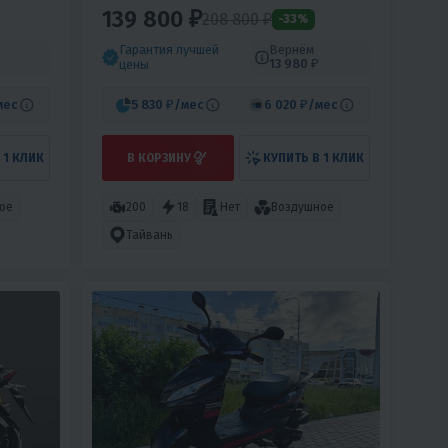
139 800 ₽
208 800 ₽
-33%
Гарантия лучшей
Вернём
13 980 ₽
цены
мес
5 830 ₽
/мес
6 020 ₽
/мес
 1 КЛИК
В КОРЗИНУ
КУПИТЬ В 1 КЛИК
ое
200
18
Нет
Воздушное
Тайвань