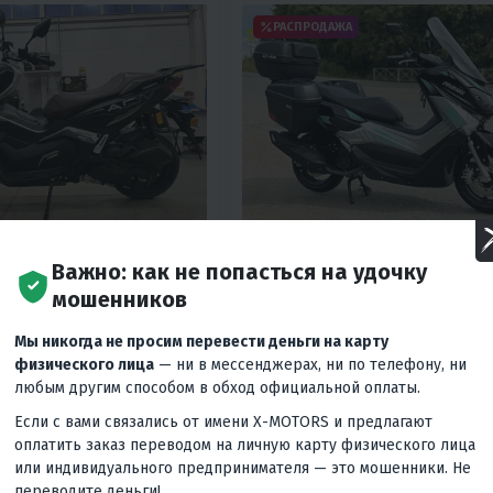
РАСПРОДАЖА
5
24
31
Важно: как не попасться на удочку
ТЕР PROMAX-HONDA
МАКСИСКУТЕР PROMAX-HO
мошенников
) (INSPIRED BY HONDA)
PCX-250 (49)
Мы никогда не просим перевести деньги на карту
₽
169 800 ₽
239 000 ₽
-29
физического лица
— ни в мессенджерах, ни по телефону, ни
любым другим способом в обход официальной оплаты.
учшей
Вернём
Гарантия лучшей
Вернём
19 980 ₽
18 990 ₽
цены
Если с вами связались от имени X-MOTORS и предлагают
оплатить заказ переводом на личную карту физического лица
ес
8 600 ₽
/мес
7 910 ₽
/мес
8 180 ₽
/
или индивидуального предпринимателя — это мошенники. Не
переводите деньги!