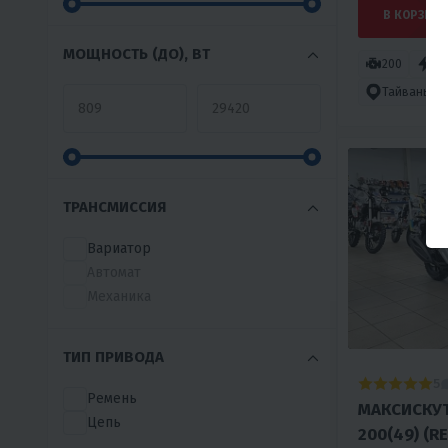
В КОРЗИНУ
МОЩНОСТЬ (ДО), ВТ
200
18
Тайвань
ТРАНСМИССИЯ
Вариатор
Автомат
Механика
ТИП ПРИВОДА
5
Ремень
МАКСИСКУТ
Цепь
200(49) (R