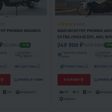
5
22
26
ТЕР PROMAX MAGNUS
МАКСИСКУТЕР PROMAX ADV
EXTRA 250(49) (EFI, ABS, BO
AUDIO)
₽
249 900 ₽
252 800
₽
279 900 ₽
-41%
-11
учшей
Вернём
Гарантия лучшей
Вернём
14 900 ₽
27 990 ₽
цены
ес
6 420 ₽
/мес
11 660 ₽
/мес
12 050 ₽
/
КУПИТЬ В 1 КЛИК
В КОРЗИНУ
КУПИТЬ В
Нет
Воздушное
200
22
Нет
Воздушн
Тайвань