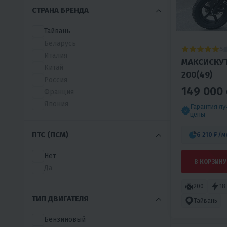
GLADIATOR
СТРАНА БРЕНДА
BC
DISCOVERY
Тайвань
DUCATI
Беларусь
5
GORIZONT
Италия
МАКСИСКУ
GUSITE
Китай
200(49)
HONDA
Россия
JILANG
149 000 
Франция
JIN XIN
Япония
Гарантия л
JONWAY
цены
LEOPARD
ПТС (ПСМ)
6 210 ₽
/м
MINIPRO
ROCKOT
Нет
SPRMOTORS
В КОРЗИНУ
Да
SUPER-SOCO
TEZZA
200
18
TOYO
ТИП ДВИГАТЕЛЯ
Тайвань
VOGE
Бензиновый
WEINI