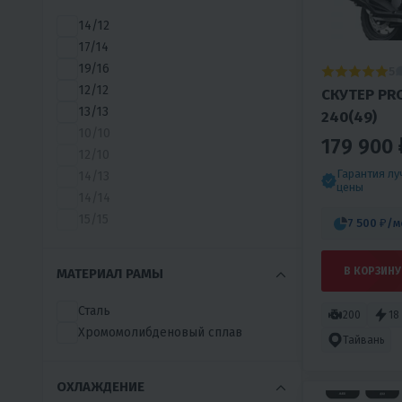
14/12
17/14
19/16
5
12/12
СКУТЕР PR
13/13
240(49)
10/10
179 900 
12/10
Гарантия л
14/13
цены
14/14
15/15
7 500 ₽
/м
В КОРЗИНУ
МАТЕРИАЛ РАМЫ
Сталь
200
18
Хромомолибденовый сплав
Тайвань
ОХЛАЖДЕНИЕ