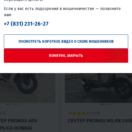
КУПИТЬ В 1 КЛИК
В КОРЗИНУ
КУПИТЬ В
Если у вас есть подозрения в мошенничестве — позвоните
нам:
Нет
Воздушное
200
22
Нет
Воздушн
+7 (831) 231-26-27
Тайвань
ПОСМОТРЕТЬ КОРОТКОЕ ВИДЕО О СХЕМЕ МОШЕННИКОВ
ПОНЯТНО, ЗАКРЫТЬ
5
25
18
ЕР PROMAX ADV
СКУТЕР PROMAX MILAN 200(
EPLICA HONDA)