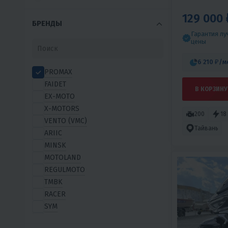
129 000 
БРЕНДЫ
Гарантия л
цены
6 210 ₽
/м
PROMAX
FAIDET
В КОРЗИНУ
EX-MOTO
X-MOTORS
200
18
VENTO (VMC)
Тайвань
ARIIC
MINSK
MOTOLAND
REGULMOTO
TMBK
RACER
SYM
WELS