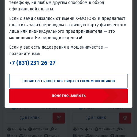
В 1 КЛИК
В 1 КЛИК
телефону, ни любым другим способом в обход
официальной оплаты.
60
7
Автомат
4T
125
12
Полуавтомат
4T
Если с вами связались от имени X-MOTORS и предлагают
Нет
Воздушное
Италия
Нет
Воздушное
Италия
оплатить заказ переводом на личную карту физического
лица или индивидуального предпринимателя — это
мошенники. Не переводите деньги!
Если у вас есть подозрения в мошенничестве —
позвоните нам:
+7 (831) 231-26-27
5
18
5
24
ПОСМОТРЕТЬ КОРОТКОЕ ВИДЕО О СХЕМЕ МОШЕННИКОВ
ПИТБАЙК FRATELI FRZ 145E
ПИТБАЙК FRATELI FRZ 145E
14/12
17/14
ПОНЯТНО, ЗАКРЫТЬ
144 900 ₽
146 900 ₽
174 800 ₽
-17%
6 040 ₽
6 240 ₽
6 120 ₽
6 320 ₽
В 1 КЛИК
В 1 КЛИК
125
14
Механика
4T
125
14
Механика
4T
Нет
Воздушное
Италия
Нет
Воздушное
Италия