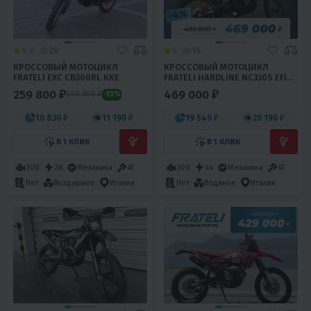
4.8
20
5
16
КРОССОВЫЙ МОТОЦИКЛ
КРОССОВЫЙ МОТОЦИКЛ
FRATELI EXC CB300RL KKE
FRATELI HARDLINE NC330S EFI
FRZ
259 800 ₽
469 000 ₽
299 800 ₽
-13%
10 830 ₽
11 190 ₽
19 540 ₽
20 190 ₽
В 1 КЛИК
В 1 КЛИК
300
28
Механика
4T
300
44
Механика
4T
Нет
Воздушное
Италия
Нет
Водяное
Италия