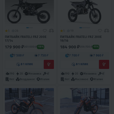
5
26
5
19
ПИТБАЙК FRATELI FRZ 200E
ПИТБАЙК FRATELI FRZ 200E
17/14
19/16
179 900 ₽
184 900 ₽
201 000 ₽
206 700 ₽
-10%
-11%
7 500 ₽
7 750 ₽
7 700 ₽
7 960 ₽
В 1 КЛИК
В 1 КЛИК
190
20
Механика
4T
190
20
Механика
4T
Нет
Воздушное
Италия
Нет
Масляное
Италия