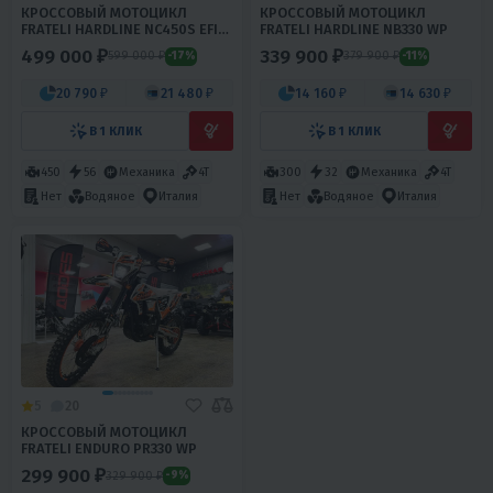
КРОССОВЫЙ МОТОЦИКЛ
КРОССОВЫЙ МОТОЦИКЛ
FRATELI HARDLINE NC450S EFI
FRATELI HARDLINE NB330 WP
FRZ
499 000 ₽
339 900 ₽
599 000 ₽
379 900 ₽
-17%
-11%
20 790 ₽
21 480 ₽
14 160 ₽
14 630 ₽
В 1 КЛИК
В 1 КЛИК
450
56
Механика
4T
300
32
Механика
4T
Нет
Водяное
Италия
Нет
Водяное
Италия
5
20
КРОССОВЫЙ МОТОЦИКЛ
FRATELI ENDURO PR330 WP
299 900 ₽
329 900 ₽
-9%