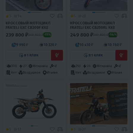
5
14
5
20
КРОССОВЫЙ МОТОЦИКЛ
КРОССОВЫЙ МОТОЦИКЛ
FRATELI EXC CB300F KKE
FRATELI EXC CB250RL KKE
239 800 ₽
249 800 ₽
269 800 ₽
289 800 ₽
-11%
-14%
9 990 ₽
10 320 ₽
10 410 ₽
10 760 ₽
В 1 КЛИК
В 1 КЛИК
300
27
Механика
4T
250
24
Механика
4T
Нет
Воздушное
Италия
Нет
Воздушное
Италия
5
17
5
27