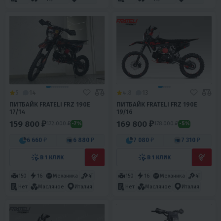
5
14
4.8
13
ПИТБАЙК FRATELI FRZ 190E
ПИТБАЙК FRATELI FRZ 190E
17/14
19/16
159 800 ₽
169 800 ₽
172 000 ₽
178 000 ₽
-7%
-5%
6 660 ₽
6 880 ₽
7 080 ₽
7 310 ₽
В 1 КЛИК
В 1 КЛИК
150
16
Механика
4T
150
16
Механика
4T
Нет
Масляное
Италия
Нет
Масляное
Италия