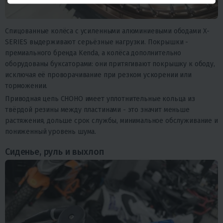
Спицованные колёса с усиленными алюминиевыми ободами X-
SERIES выдерживают серьёзные нагрузки. Покрышки -
премиального бренда Kenda, а колёса дополнительно
оборудованы буксаторами: они притягивают покрышку к ободу,
исключая её проворачивание при резком ускорении или
торможении.
Приводная цепь CHOHO имеет уплотнительные кольца из
твёрдой резины между пластинами - это значит меньше
растяжения, дольше срок службы, минимальное обслуживание и
пониженный уровень шума.
Сиденье, руль и выхлоп