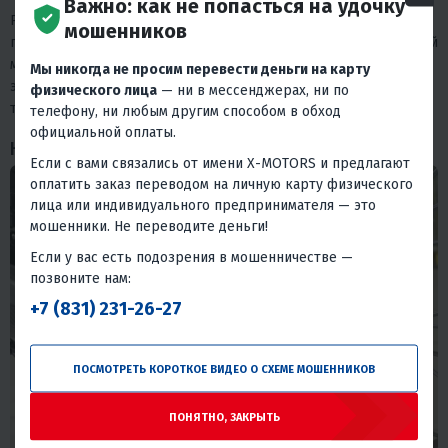
Важно: как не попасться на удочку
PROMAX KAYOT 150E комплектуется полностью регулируемой
мошенников
подвеской бренда BROS. Перевёрнутая передняя вилка и задний
моноамортизатор обеспечивают отличную управляемость и
Мы никогда не просим перевести деньги на карту
энергоёмкость на любых неровностях - будь то каменистая
физического лица
— ни в мессенджерах, ни по
тропа или разбитая грунтовка.
телефону, ни любым другим способом в обход
официальной оплаты.
Колёса, резина и приводная цепь
Если с вами связались от имени X-MOTORS и предлагают
оплатить заказ переводом на личную карту физического
лица или индивидуального предпринимателя — это
мошенники. Не переводите деньги!
Если у вас есть подозрения в мошенничестве —
позвоните нам:
+7 (831) 231-26-27
ПОСМОТРЕТЬ КОРОТКОЕ ВИДЕО О СХЕМЕ МОШЕННИКОВ
ПОНЯТНО, ЗАКРЫТЬ