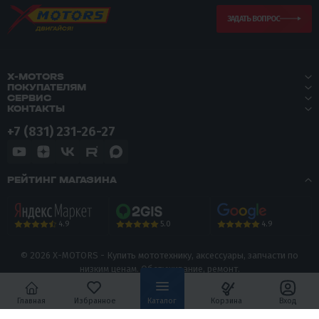
ЗАДАТЬ ВОПРОС
X-MOTORS
ПОКУПАТЕЛЯМ
СЕРВИС
КОНТАКТЫ
+7 (831) 231-26-27
РЕЙТИНГ МАГАЗИНА
5.0
4.9
4.9
© 2026 X-MOTORS - Купить мототехнику, аксессуары, запчасти по
низким ценам. Обслуживание, ремонт.
Политика конфиденциальности
Главная
Избранное
Каталог
Корзина
Вход