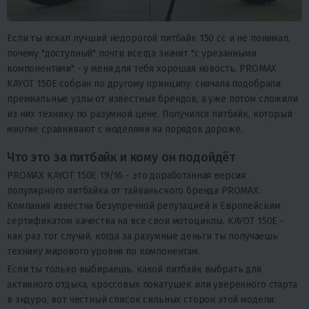
Если ты искал лучший недорогой питбайк 150 сс и не понимал,
почему "доступный" почти всегда значит "с урезанными
компонентами" - у меня для тебя хорошая новость. PROMAX
KAYOT 150E собран по другому принципу: сначала подобрали
премиальные узлы от известных брендов, а уже потом сложили
из них технику по разумной цене. Получился питбайк, который
многие сравнивают с моделями на порядок дороже.
Что это за питбайк и кому он подойдёт
PROMAX KAYOT 150E 19/16 - это доработанная версия
популярного питбайка от тайваньского бренда PROMAX.
Компания известна безупречной репутацией и Европейским
сертификатом качества на все свои мотоциклы. KAYOT 150E -
как раз тот случай, когда за разумные деньги ты получаешь
технику мирового уровня по компонентам.
Если ты только выбираешь, какой питбайк выбрать для
активного отдыха, кроссовых покатушек или уверенного старта
в эндуро, вот честный список сильных сторон этой модели.