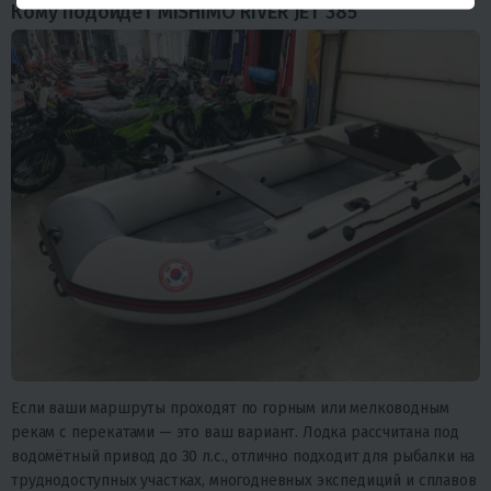
Кому подойдёт MISHIMO RIVER JET 385
Если ваши маршруты проходят по горным или мелководным
рекам с перекатами — это ваш вариант. Лодка рассчитана под
водомётный привод до 30 л.с., отлично подходит для рыбалки на
труднодоступных участках, многодневных экспедиций и сплавов