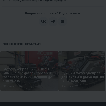
x-m.su или у менеджеров отдела продаж.
Понравилась статья? Поделись ею:
ПОХОЖИЕ СТАТЬИ
Мотобуксировщик IKUDZO
MINI 8 л.с. с фарой: обзор и
Лучший мотобуксировщи
характеристики. Лучший до
для охоты и рыбалки: IK
100 тысяч?
EGER 1450/500
31 июля 2026
9 июля 2026