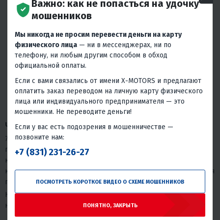
Важно: как не попасться на удочку
Максимальная мощность мотора: 30 л.с.
мошенников
Максимальный вес мотора: 60 кг
Мы никогда не просим перевести деньги на карту
Количество надуваемых отсеков: 3 + 1
физического лица
— ни в мессенджерах, ни по
телефону, ни любым другим способом в обход
Масса в комплекте: 62 кг
официальной оплаты.
Плотность ПВХ (баллон / дно): 1100 г/кв.м
Если с вами связались от имени X-MOTORS и предлагают
Тип днища: надувное, низкого давления (НДНД)
оплатить заказ переводом на личную карту физического
Тип лодки: туннельная, JET
лица или индивидуального предпринимателя — это
мошенники. Не переводите деньги!
Что входит в базовую комплектацию
Если у вас есть подозрения в мошенничестве —
позвоните нам:
7 жёстких ручек для переноски, дополнительные ручки для
пассажиров, носовая рым-ручка, 2 влагостойкие банки,
+7 (831) 231-26-27
косынки-брызгоотобойники, сливной клапан, подрывные
клапаны, складные вёсла с фиксатором, ножной насос, сумка для
переноски.
ПОСМОТРЕТЬ КОРОТКОЕ ВИДЕО О СХЕМЕ МОШЕННИКОВ
Комплект полный — можно ехать на реку сразу после покупки,
не докупая базовые аксессуары отдельно.
ПОНЯТНО, ЗАКРЫТЬ