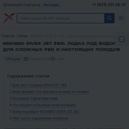
+7 (831) 231-26-27
Нижний Новгород
Магазины
Главная
Статьи
MISHIMO RIVER JET 385: лодка под водомёт для сложных рек
MISHIMO RIVER JET 385: ЛОДКА ПОД ВОДОМЁТ
ДЛЯ СЛОЖНЫХ РЕК И НАСТОЯЩИХ ПОХОДОВ
16 июня 2026
4 мин.
Обзоры
Содержание статьи
Для чего создана RIVER JET 385
Конструкция: что внутри и почему это важно
Основные характеристики
Что входит в базовую комплектацию
Кому подойдёт MISHIMO RIVER JET 385
FAQ: часто задаваемые вопросы