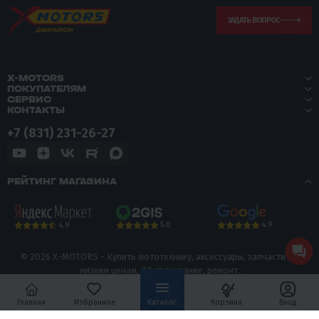
ЗАДАТЬ ВОПРОС
X-MOTORS
ПОКУПАТЕЛЯМ
СЕРВИС
КОНТАКТЫ
+7 (831) 231-26-27
РЕЙТИНГ МАГАЗИНА
5.0
4.9
4.9
© 2026 X-MOTORS - Купить мототехнику, аксессуары, запчасти по
низким ценам. Обслуживание, ремонт.
Политика конфиденциальности
Главная
Избранное
Каталог
Корзина
Вход