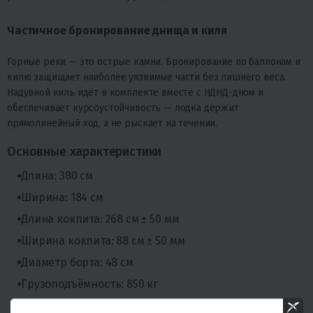
Частичное бронирование днища и киля
Горные реки — это острые камни. Бронирование по баллонам и
килю защищает наиболее уязвимые части без лишнего веса.
Надувной киль идёт в комплекте вместе с НДНД-дном и
обеспечивает курсоустойчивость — лодка держит
прямолинейный ход, а не рыскает на течении.
Основные характеристики
Длина: 380 см
Ширина: 184 см
Длина кокпита: 268 см ± 50 мм
Ширина кокпита: 88 см ± 50 мм
Диаметр борта: 48 см
Грузоподъёмность: 850 кг
Пассажировместимость: 5 человек